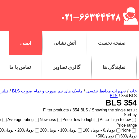
صفحه نخست
آتش نشانی
ایمنی
نمایندگی ها
گالری تصاویر
تماس با ما
خانه
/
تجهیرات محافظ تنفسی
/
ماسک های نیم صورت و تمام صورت BLS
/
فیلتر 
BLS
/ 354 BLS
354 BLS
Filter products /
354 BLS
/ Showing the single result
Sort by
y
Average rating
Newness
Price: low to high
Price: high to low
Price range
None
تومان
0
-
تومان
100
تومان
100
-
تومان
200
تومان
200
-
تومان
00
تومان
500
تومان
500
+