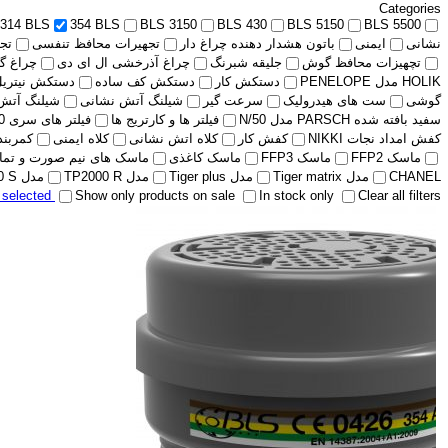
Categories
314 BLS
354 BLS
BLS 3150
BLS 430
BLS 5150
BLS 5500
نشانی
ایمنی
باتون هشدار دهنده چراغ دار
تجهیرات محافظ تنفسی
تج
تچهیزات محافظ گوش
جلیقه شبرنگ
چراغ آذرخشی ال ای دی
چراغ گ
HOLIK مدل PENELOPE
دستکش کار
دستکش کف ساده
دستکش نیتریل
گوشی
ست های هیدرولیک
سرعت گیر
شیلنگ آتش نشانی
شیلنگ آتش
سفید بافته شده PARSCH مدل N/50
فیلتر ها و کارتریج ها
فیلتر های سری 400 BLS
کفش امداد نجات NIKKI
کفش کار
کلاه اتش نشانی
کلاه ایمنی
کمربند پ
ماسک FFP2
ماسک FFP3
ماسک کاغذی
ماسک های نیم صورت و تمام 
CHANEL
مدل Tiger matrix
مدل Tiger plus
مدل TP2000 R
مدل TP2000 S
r selected
Show only products on sale
In stock only
Clear all filters