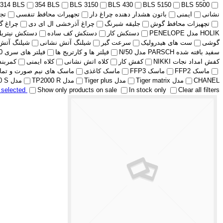
314 BLS
354 BLS
BLS 3150
BLS 430
BLS 5150
BLS 5500
نشانی
ایمنی
باتون هشدار دهنده چراغ دار
تجهیرات محافظ تنفسی
تج
تچهیزات محافظ گوش
جلیقه شبرنگ
چراغ آذرخشی ال ای دی
چراغ گ
HOLIK مدل PENELOPE
دستکش کار
دستکش کف ساده
دستکش نیتریل
گوشی
ست های هیدرولیک
سرعت گیر
شیلنگ آتش نشانی
شیلنگ آتش
سفید بافته شده PARSCH مدل N/50
فیلتر ها و کارتریج ها
فیلتر های سری 400 BLS
کفش امداد نجات NIKKI
کفش کار
کلاه اتش نشانی
کلاه ایمنی
کمربند پ
ماسک FFP2
ماسک FFP3
ماسک کاغذی
ماسک های نیم صورت و تمام 
CHANEL
مدل Tiger matrix
مدل Tiger plus
مدل TP2000 R
مدل TP2000 S
r selected
Show only products on sale
In stock only
Clear all filters