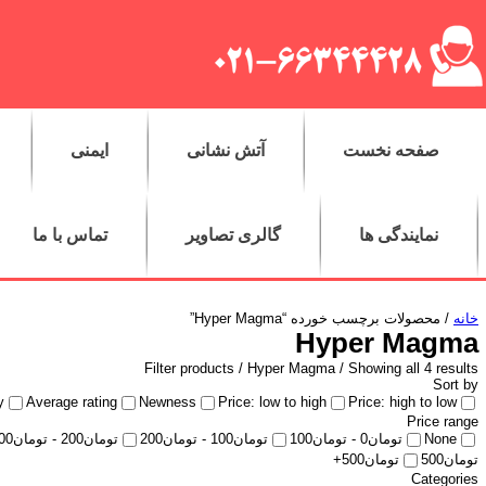
صفحه نخست
آتش نشانی
ایمنی
نمایندگی ها
گالری تصاویر
تماس با ما
خانه
/ محصولات برچسب خورده “Hyper Magma”
Hyper Magma
Filter products /
Hyper Magma
/ Showing all 4 results
Sort by
y
Average rating
Newness
Price: low to high
Price: high to low
Price range
None
تومان
0
-
تومان
100
تومان
100
-
تومان
200
تومان
200
-
تومان
00
تومان
500
تومان
500
+
Categories