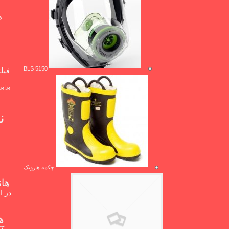
ها
BLS 5150
فیل
براب
ف
چکمه هارویک
هان
در ا
ه