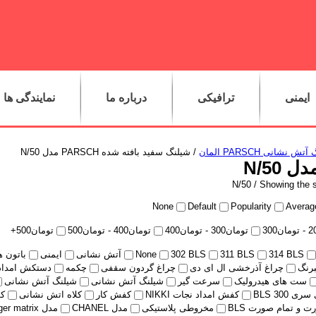
ایمنی
ترافیکی
درباره ما
نمایندگی ها
ش نشانی PARSCH المان
/ شیلنگ سفید بافته شده PARSCH مدل N/50
/ Showing the s
None
Default
Popularity
Average
2
-
تومان
300
تومان
300
-
تومان
400
تومان
400
-
تومان
500
تومان
500
+
314 BLS
311 BLS
302 BLS
None
آتش نشانی
ایمنی
باتون ه
برنگ
چراغ آذرخشی ال ای دی
چراغ گردون سقفی
چکمه
دستکش امدادی HOLIK مدل PE
ست های هیدرولیک
سرعت گیر
شیلنگ آتش نشانی
شیلنگ آتش نشانی
ی 300 BLS
کفش امداد نجات NIKKI
کفش کار
کلاه اتش نشانی
کل
 و تمام صورت BLS
مخروطی پلاستیکی
مدل CHANEL
مدل Tiger matrix