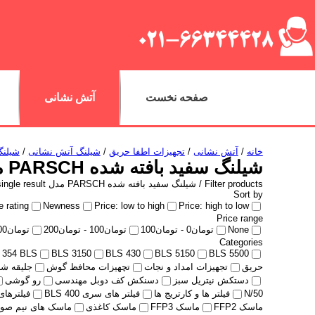
صفحه نخست
آتش نشانی
خانه
/
آتش نشانی
/
تجهیزات اطفا حریق
/
شیلنگ آتش نشانی
/
شیلنگ آت
شیلنگ سفید بافته شده PARSCH مدل N/50
Filter products /
شیلنگ سفید بافته شده PARSCH مدل N/50
ingle result
Sort by
 rating
Newness
Price: low to high
Price: high to low
Price range
None
تومان
0
-
تومان
100
تومان
100
-
تومان
200
تومان
00
Categories
354 BLS
BLS 3150
BLS 430
BLS 5150
BLS 5500
حریق
تجهیزات امداد و نجات
تچهیزات محافظ گوش
جلیقه ش
دستکش نیتریل سبز
دسنکش کف دوبل مهندسی
رو گوشی
N/50
فیلتر ها و کارتریج ها
فیلتر های سری 400 BLS
فیلترهای سر
ماسک FFP2
ماسک FFP3
ماسک کاغذی
ماسک های نیم صورت