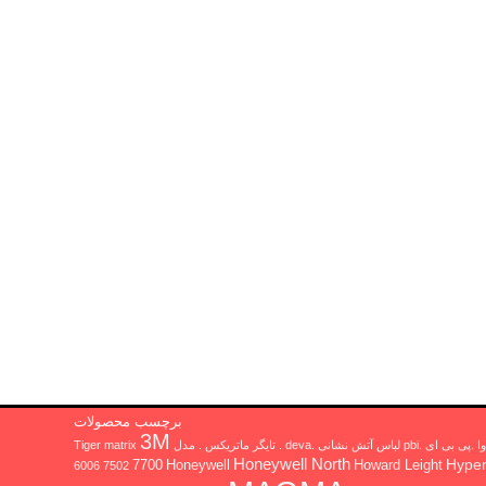
برچسب محصولات
3M
 ای .pbi لباس آتش نشانی .deva . تایگر ماتریکس . مدل Tiger matrix
Honeywell North
Hype
7700
Honeywell
Howard Leight
6006
7502