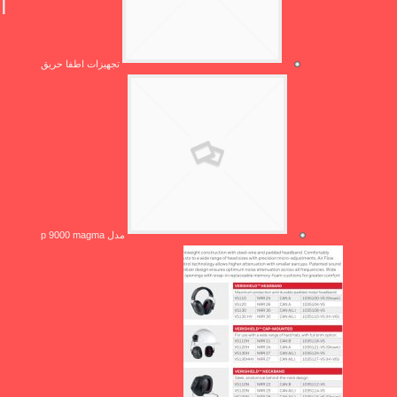
تجهیزات اطفا حریق
مدل p 9000 magma