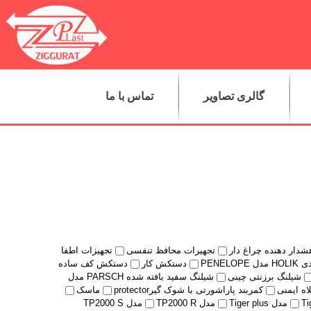
گالری تصاویر
تماس با ما
شدار دهنده چراغ دار
تجهیرات محافظ تنفسی
تجهیزات اطفا
PENELO
دستکش کار
دستکش کف ساده
شیلنگ برزنتی چینی
شیلنگ سفید بافته شده PARSCH مدل
اه ایمنی
کمربند پاراشورتی با شوک گیرprotector
ماسک
مدل Tiger plus
مدل TP2000 R
مدل TP2000 S