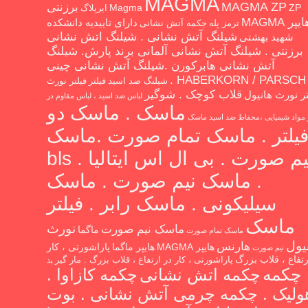
MAGMA
MAGMA ZP
برزنتی
Magma
ZP
ایرپلاگ
یپر MAGMA
دارای تاییدیه دانشکده
ترمز پله
جکمه آتش نشانی
شیلنگ آتش نشانی . شیلنگ اتش نشانی
شهید بهشتی
برزنتی . شیلنگ آتش نشانی آلمانی برند پارش. شیلنگ
آتش نشانی هابرکورن .شیلنگ آتش نشانی چینی
HABERKORN / PARSCH .
شیلنگ ضد اسید
فیلتر
فیلتر نورث
قلاب کوچک . شوگیر
تر نورث هانیول
لباس ضد اسید ، لباس مقاوم در
ماسک . ماسک دو
ر مواد شیمیایی ،محفاظ ضد اسید
ماسک
یلتر . ماسک تمام صورت .ماسک
نیم صورت . بی ال اس ایتالیا . bls
. ماسک نیم صورت . ماسک
سیلیکونی . ماسک رابر . فیلتر
ماسک
نورث
ماسک نیم صورت
ماگما
ماسک تمام صورت
یول
هارنس
هایپر MAGMA
هایپر ماگما
پاراشورتی ، کار
نیم صورت
رتفاع ، قلاب بزرگ
پاراشورتی ، کار در ارتفاع ، قلاب بزرگ . مار گیر
پد
چکمه
چکمه اتش نشانی
چکمه کازاوا .
ولیک . چکمه چرمی آتش نشانی . بوت