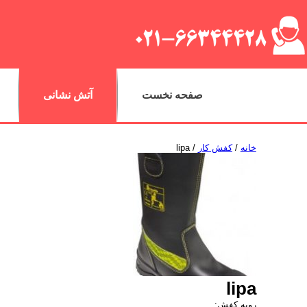
صفحه نخست
آتش نشانی
خانه
/
کفش کار
/ lipa
lipa
رویه کفش: