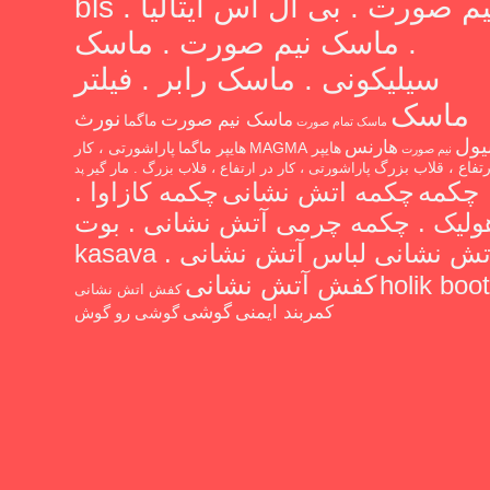
نیم صورت . بی ال اس ایتالیا . bls
. ماسک نیم صورت . ماسک
سیلیکونی . ماسک رابر . فیلتر
ماسک
نورث
ماسک نیم صورت
ماگما
ماسک تمام صورت
یول
هارنس
هایپر MAGMA
هایپر ماگما
پاراشورتی ، کار
نیم صورت
رتفاع ، قلاب بزرگ
پاراشورتی ، کار در ارتفاع ، قلاب بزرگ . مار گیر
پد
چکمه
چکمه اتش نشانی
چکمه کازاوا .
ولیک . چکمه چرمی آتش نشانی . بوت
آتش نشانی لباس آتش نشانی kasava .
holik boot
کفش آتش نشانی
کفش اتش نشانی
گوشی
کمربند ایمنی
گوشی رو گوش