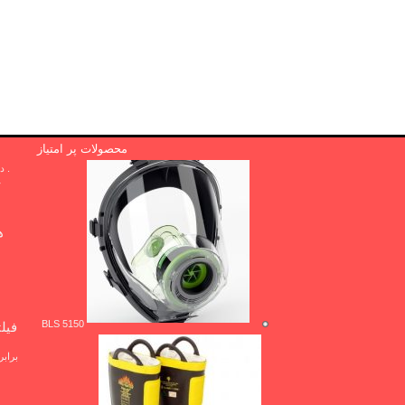
محصولات پر امتیاز
. دوا .پی بی
r
ها
BLS 5150
فیل
براب
ف