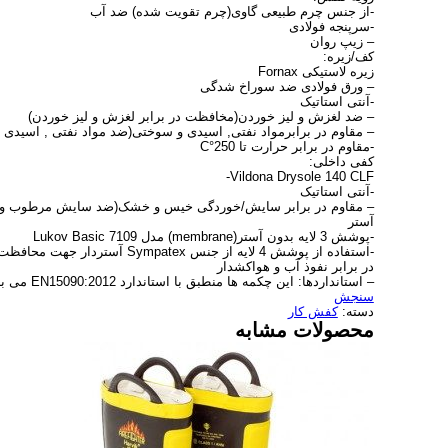
-از جنس چرم طبیعی گاوی(چرم تقویت شده) ضد آب
-سرپنجه فولادی
– زیپ روان
کف/زیره:
زیره لاستیکی Fornax
– ورق فولادی ضد سوراخ شدگی
-آنتی استاتیک
– ضد لغزش و لیز خوردن(مخافظت در برابر لغزش و لیز خوردن)
– مقاوم در برابرمواد نفتی, اسیدی و سوختی(ضد مواد نفتی , اسیدی و
-مقاوم در برابر حرارت تا C°250
کفی داخلی:
Vildona Drysole 140 CLF-
-آنتی استاتیک
– مقاوم در برابر سایش/خوردگی خیس و خشک(ضد سایش مرطوب و
آستر
-پوشش 3 لایه بدون آستر(membrane) مدل Lukov Basic 7109
-استفاده از پوشش 4 لایه از جنس Sympatex آستردار جهت محافظت
در برابر نفوذ آب و هواکشدار
– استانداردها: این چکمه ها منطبق با استاندارد EN15090:2012 می باشد.
سنجش
دسته:
کفش کار
محصولات مشابه