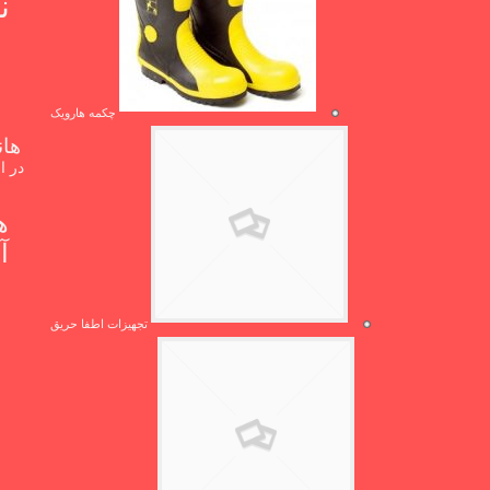
چکمه هارویک
هان
در ا
ه
تجهیزات اطفا حریق