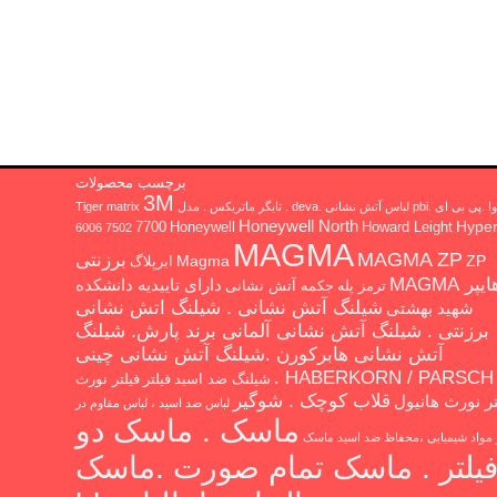
برچسب محصولات
3M
 ای .pbi لباس آتش نشانی .deva . تایگر ماتریکس . مدل Tiger matrix
Honeywell North
Hype
7700
Honeywell
Howard Leight
6006
7502
MAGMA
MAGMA ZP
برزنتی
Magma
ZP
ایرپلاگ
یپر MAGMA
دارای تاییدیه دانشکده
ترمز پله
جکمه آتش نشانی
شیلنگ آتش نشانی . شیلنگ اتش نشانی
شهید بهشتی
برزنتی . شیلنگ آتش نشانی آلمانی برند پارش. شیلنگ
آتش نشانی هابرکورن .شیلنگ آتش نشانی چینی
HABERKORN / PARSCH .
شیلنگ ضد اسید
فیلتر
فیلتر نورث
قلاب کوچک . شوگیر
تر نورث هانیول
لباس ضد اسید ، لباس مقاوم در
ماسک . ماسک دو
ر مواد شیمیایی ،محفاظ ضد اسید
ماسک
یلتر . ماسک تمام صورت .ماسک