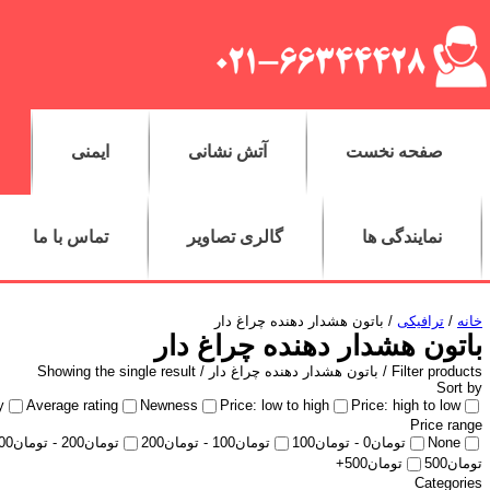
صفحه نخست
آتش نشانی
ایمنی
نمایندگی ها
گالری تصاویر
تماس با ما
خانه
/
ترافیکی
/ باتون هشدار دهنده چراغ دار
باتون هشدار دهنده چراغ دار
Filter products /
باتون هشدار دهنده چراغ دار
/ Showing the single result
Sort by
y
Average rating
Newness
Price: low to high
Price: high to low
Price range
None
تومان
0
-
تومان
100
تومان
100
-
تومان
200
تومان
200
-
تومان
00
تومان
500
تومان
500
+
Categories