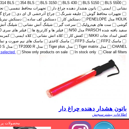
314 BLS
354 BLS
BLS 3150
BLS 430
BLS 5150
BLS 5500
نشانی
ایمنی
باتون هشدار دهنده چراغ دار
تجهیرات محافظ تنفسی
تج
تچهیزات محافظ گوش
جلیقه شبرنگ
چراغ آذرخشی ال ای دی
چراغ گ
HOLIK مدل PENELOPE
دستکش کار
دستکش کف ساده
دستکش نیتریل
گوشی
ست های هیدرولیک
سرعت گیر
شیلنگ آتش نشانی
شیلنگ آتش
سفید بافته شده PARSCH مدل N/50
فیلتر ها و کارتریج ها
فیلتر های سری 400 BLS
کفش امداد نجات NIKKI
کفش کار
کلاه اتش نشانی
کلاه ایمنی
کمربند پ
ماسک FFP2
ماسک FFP3
ماسک کاغذی
ماسک های نیم صورت و تمام 
CHANEL
مدل Tiger matrix
مدل Tiger plus
مدل TP2000 R
مدل TP2000 S
r selected
Show only products on sale
In stock only
Clear all filters
باتون هشدار دهنده چراغ دار
اطلاعات بیشتر
سنجش
محصولات پر ا