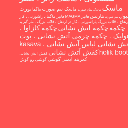
ماسک
نورث
ماسک نیم صورت
ماگما
ماسک تمام صورت
یول
هارنس
هایپر MAGMA
هایپر ماگما
پاراشورتی ، کار
نیم صورت
رتفاع ، قلاب بزرگ
پاراشورتی ، کار در ارتفاع ، قلاب بزرگ . مار گیر
پد
چکمه
چکمه اتش نشانی
چکمه کازاوا .
ولیک . چکمه چرمی آتش نشانی . بوت
آتش نشانی لباس آتش نشانی kasava .
holik boot
کفش آتش نشانی
کفش اتش نشانی
گوشی
کمربند ایمنی
گوشی رو گوش