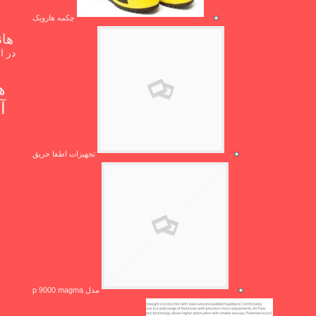
چکمه هارویک
هان
در ا
ه
تجهیزات اطفا حریق
مدل p 9000 magma