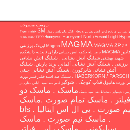
برچسب محصولات
3M
 ای .pbi لباس آتش نشانی .deva . تایگر ماتریکس . مدل Tiger matrix
Honeywell North
Hype
7700
Honeywell
Howard Leight
6006
7502
MAGMA
MAGMA ZP
برزنتی
Magma
ZP
ایرپلاگ
یپر MAGMA
دارای تاییدیه دانشکده
ترمز پله
جکمه آتش نشانی
شیلنگ آتش نشانی . شیلنگ اتش نشانی
شهید بهشتی
برزنتی . شیلنگ آتش نشانی آلمانی برند پارش. شیلنگ
آتش نشانی هابرکورن .شیلنگ آتش نشانی چینی
HABERKORN / PARSCH .
شیلنگ ضد اسید
فیلتر
فیلتر نورث
قلاب کوچک . شوگیر
تر نورث هانیول
لباس ضد اسید ، لباس مقاوم در
ماسک . ماسک دو
ر مواد شیمیایی ،محفاظ ضد اسید
ماسک
یلتر . ماسک تمام صورت .ماسک
نیم صورت . بی ال اس ایتالیا . bls
. ماسک نیم صورت . ماسک
سیلیکونی . ماسک رابر . فیلتر