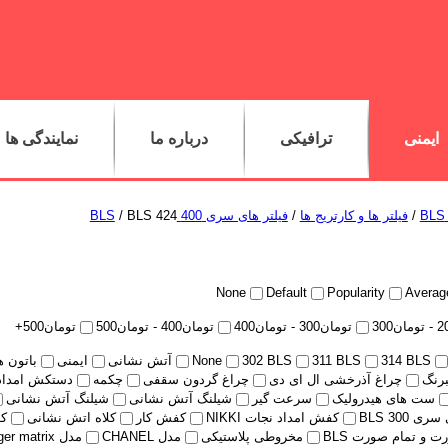
ایمنی
ترافیکی
درباره ما
نمایندگی ها
/
فیلتر ها و کارتریج ها
/
فیلتر های سری 400 BLS
/ BLS 424
None
Default
Popularity
Average
2
-
تومان
300
تومان
300
-
تومان
400
تومان
400
-
تومان
500
تومان
500
+
314 BLS
311 BLS
302 BLS
None
آتش نشانی
ایمنی
باتون ه
برنگ
چراغ آذرخشی ال ای دی
چراغ گردون سقفی
چکمه
دستکش امدادی HOLIK مدل PE
ست های هیدرولیک
سرعت گیر
شیلنگ آتش نشانی
شیلنگ آتش نشانی
ی 300 BLS
کفش امداد نجات NIKKI
کفش کار
کلاه اتش نشانی
کل
 و تمام صورت BLS
مخروطی پلاستیکی
مدل CHANEL
مدل Tiger matrix