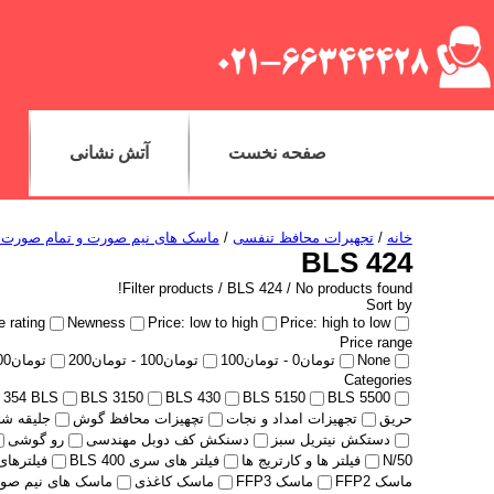
صفحه نخست
آتش نشانی
خانه
/
تجهیرات محافظ تنفسی
/
ماسک های نیم صورت و تمام صورت BLS
BLS 424
Filter products /
BLS 424
/ No products found!
Sort by
 rating
Newness
Price: low to high
Price: high to low
Price range
None
تومان
0
-
تومان
100
تومان
100
-
تومان
200
تومان
00
Categories
354 BLS
BLS 3150
BLS 430
BLS 5150
BLS 5500
حریق
تجهیزات امداد و نجات
تچهیزات محافظ گوش
جلیقه ش
دستکش نیتریل سبز
دسنکش کف دوبل مهندسی
رو گوشی
N/50
فیلتر ها و کارتریج ها
فیلتر های سری 400 BLS
فیلترهای سر
ماسک FFP2
ماسک FFP3
ماسک کاغذی
ماسک های نیم صورت