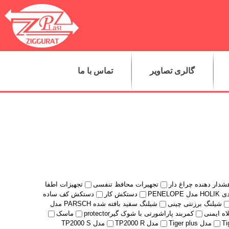
گالری تصاویر
تماس با ما
شدار دهنده چراغ دار
تجهیرات محافظ تنفسی
تجهیزات اطفا
PENELO
دستکش کار
دستکش کف ساده
شیلنگ برزنتی چینی
شیلنگ سفید بافته شده PARSCH مدل
اه ایمنی
کمربند پاراشورتی با شوک گیرprotector
ماسک
مدل Tiger plus
مدل TP2000 R
مدل TP2000 S