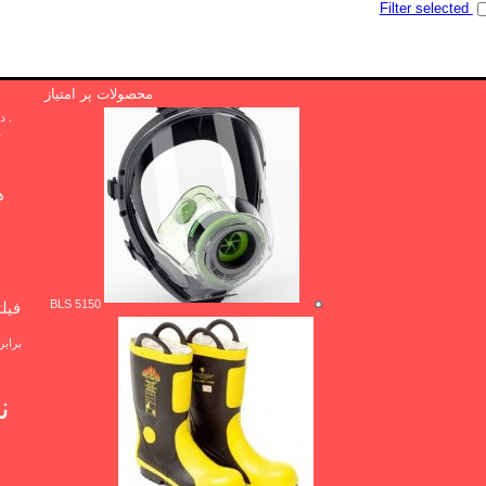
Filter selected
محصولات پر امتیاز
. دوا .پی بی
r
ها
BLS 5150
فیل
براب
ف