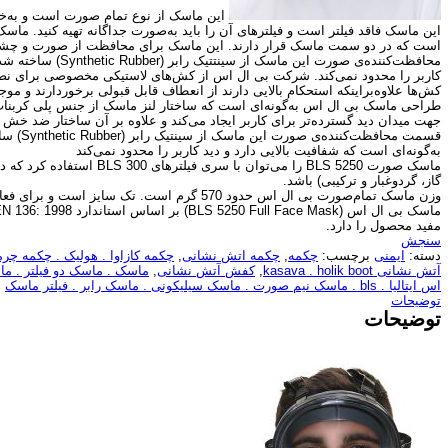
این ماسک از نوع تمام صورت است و به‌خ
این ماسک فاقد فیلتر است و فیلترهای آن را باید به‌صورت جداگانه تهیه کنید. ماس
است که در دو سمت ماسک قرار دارند. این ماسک برای محافظت از صورت و چشم
محافظت‌کننده‌ی صورت این
کاربر را محدود نمی‌کند. شرکت بی ال اس از کش‌های لاستیکی مخصوصی برای نص
کش‌ها علاوه‌براینکه استحکام بالایی دارند از انعطاف قابل قبولی برخوردارند و مو
طراحی ماسک بی ال اس به‌گونه‌ای است که ساختار لنز ماسک از جنس پلی کربنات
جهت میدان دید گسترده‌تر برای کاربر ایجاد می‌کند و علاوه بر آن ساختار ضد خش و
قسمت محاف
به‌گونه‌ای است که شفافیت بالایی دارد و دید کاربر را محدود نمی‌کند
ماسک صورت BLS 5250 را می‌توان با 
گاز، گردوغبار و ترکیبی) باشد.
وزن ماسک تمام‌صورت بی ال اس حدود 570 گرم است. تک سایز است و برای فعالیت‌های نجاری و جوشکاری مناسب است.
مفید محصول را دارد.
سنجش
دسته:
ایمنی
برچسب:
چکمه
,
چکمه اتش نشانی
,
چکمه کازاوا . هولیک . چکمه چ
آتش نشانی kasava . holik boot
,
کفش آتش نشانی
,
ماسک . ماسک دو فیلتر . م
اس ایتالیا . bls . ماسک نیم صورت . ماسک سیلیکونی . ماسک رابر . فیلتر ماسک
توضیحات
توضیحات