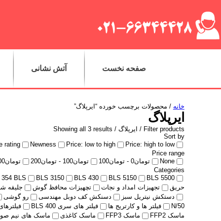
صفحه نخست
آتش نشانی
خانه
/ محصولات برچسب خورده “ایرپلاگ”
ایرپلاگ
Filter products /
ایرپلاگ
/ Showing all 3 results
Sort by
 rating
Newness
Price: low to high
Price: high to low
Price range
None
تومان
0
-
تومان
100
تومان
100
-
تومان
200
تومان
00
Categories
354 BLS
BLS 3150
BLS 430
BLS 5150
BLS 5500
حریق
تجهیزات امداد و نجات
تچهیزات محافظ گوش
جلیقه ش
دستکش نیتریل سبز
دسنکش کف دوبل مهندسی
رو گوشی
N/50
فیلتر ها و کارتریج ها
فیلتر های سری 400 BLS
فیلترهای سر
ماسک FFP2
ماسک FFP3
ماسک کاغذی
ماسک های نیم صورت