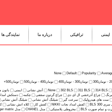
ایمنی
ترافیکی
درباره ما
نمایندگی ها
None
Default
Popularity
Average
2
-
تومان
300
تومان
300
-
تومان
400
تومان
400
-
تومان
500
تومان
500
+
314 BLS
311 BLS
302 BLS
None
آتش نشانی
ایمنی
باتون ه
برنگ
چراغ آذرخشی ال ای دی
چراغ گردون سقفی
چکمه
دستکش امدادی HOLIK مدل PE
ست های هیدرولیک
سرعت گیر
شیلنگ آتش نشانی
شیلنگ آتش نشانی
ی 300 BLS
کفش امداد نجات NIKKI
کفش کار
کلاه اتش نشانی
کل
 و تمام صورت BLS
مخروطی پلاستیکی
مدل CHANEL
مدل Tiger matrix