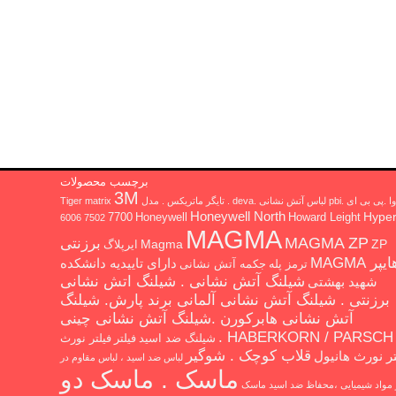
برچسب محصولات
3M
 ای .pbi لباس آتش نشانی .deva . تایگر ماتریکس . مدل Tiger matrix
Honeywell North
Hype
7700
Honeywell
Howard Leight
6006
7502
MAGMA
MAGMA ZP
برزنتی
Magma
ZP
ایرپلاگ
یپر MAGMA
دارای تاییدیه دانشکده
ترمز پله
جکمه آتش نشانی
شیلنگ آتش نشانی . شیلنگ اتش نشانی
شهید بهشتی
برزنتی . شیلنگ آتش نشانی آلمانی برند پارش. شیلنگ
آتش نشانی هابرکورن .شیلنگ آتش نشانی چینی
HABERKORN / PARSCH .
شیلنگ ضد اسید
فیلتر
فیلتر نورث
قلاب کوچک . شوگیر
تر نورث هانیول
لباس ضد اسید ، لباس مقاوم در
ماسک . ماسک دو
ر مواد شیمیایی ،محفاظ ضد اسید
ماسک