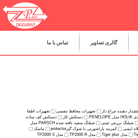
گالری تصاویر
تماس با ما
شدار دهنده چراغ دار
تجهیرات محافظ تنفسی
تجهیزات اطفا
PENELO
دستکش کار
دستکش کف ساده
شیلنگ برزنتی چینی
شیلنگ سفید بافته شده PARSCH مدل
اه ایمنی
کمربند پاراشورتی با شوک گیرprotector
ماسک
مدل Tiger plus
مدل TP2000 R
مدل TP2000 S