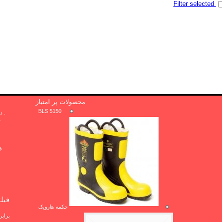
Filter selected
محصولات پر امتیاز
BLS 5150
. دوا .پی بی
r
ها
فیل
چکمه هارویک
براب