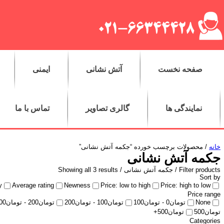
صفحه نخست
آتش نشانی
ایمنی
نمایندگی ها
گالری تصاویر
تماس با ما
خانه
/ محصولات برچسب خورده “جکمه آتش نشانی”
جکمه آتش نشانی
Filter products /
جکمه آتش نشانی
/ Showing all 3 results
Sort by
y
Average rating
Newness
Price: low to high
Price: high to low
Price range
None
تومان
0
-
تومان
100
تومان
100
-
تومان
200
تومان
200
-
تومان
00
تومان
500
تومان
500
+
Categories