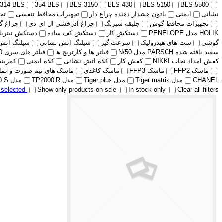
314 BLS
354 BLS
BLS 3150
BLS 430
BLS 5150
BLS 5500
نشانی
ایمنی
باتون هشدار دهنده چراغ دار
تجهیرات محافظ تنفسی
تج
تچهیزات محافظ گوش
جلیقه شبرنگ
چراغ آذرخشی ال ای دی
چراغ گ
HOLIK مدل PENELOPE
دستکش کار
دستکش کف ساده
دستکش نیتریل
گوشی
ست های هیدرولیک
سرعت گیر
شیلنگ آتش نشانی
شیلنگ آتش
سفید بافته شده PARSCH مدل N/50
فیلتر ها و کارتریج ها
فیلتر های سری 400 BLS
کفش امداد نجات NIKKI
کفش کار
کلاه اتش نشانی
کلاه ایمنی
کمربند پ
ماسک FFP2
ماسک FFP3
ماسک کاغذی
ماسک های نیم صورت و تمام 
CHANEL
مدل Tiger matrix
مدل Tiger plus
مدل TP2000 R
مدل TP2000 S
r selected
Show only products on sale
In stock only
Clear all filters