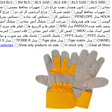
314 BLS
354 BLS
BLS 3150
BLS 430
BLS 5150
BLS 5500
نشانی
ایمنی
باتون هشدار دهنده چراغ دار
تجهیرات محافظ تنفسی
تج
تچهیزات محافظ گوش
جلیقه شبرنگ
چراغ آذرخشی ال ای دی
چراغ گ
HOLIK مدل PENELOPE
دستکش کار
دستکش کف ساده
دستکش نیتریل
گوشی
ست های هیدرولیک
سرعت گیر
شیلنگ آتش نشانی
شیلنگ آتش
سفید بافته شده PARSCH مدل N/50
فیلتر ها و کارتریج ها
فیلتر های سری 400 BLS
کفش امداد نجات NIKKI
کفش کار
کلاه اتش نشانی
کلاه ایمنی
کمربند پ
ماسک FFP2
ماسک FFP3
ماسک کاغذی
ماسک های نیم صورت و تمام 
CHANEL
مدل Tiger matrix
مدل Tiger plus
مدل TP2000 R
مدل TP2000 S
r selected
Show only products on sale
In stock only
Clear all filters