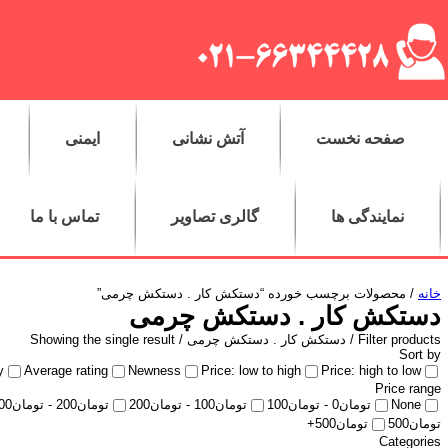
صفحه نخست
آتش نشانی
ایمنی
نمایندگی ها
گالری تصاویر
تماس با ما
خانه
/ محصولات برچسب خورده “دستکش کار . دستکش چرمی”
دستکش کار . دستکش چرمی
Filter products /
دستکش کار . دستکش چرمی
/ Showing the single result
Sort by
y
Average rating
Newness
Price: low to high
Price: high to low
Price range
None
تومان
0
-
تومان
100
تومان
100
-
تومان
200
تومان
200
-
تومان
00
تومان
500
تومان
500
+
Categories