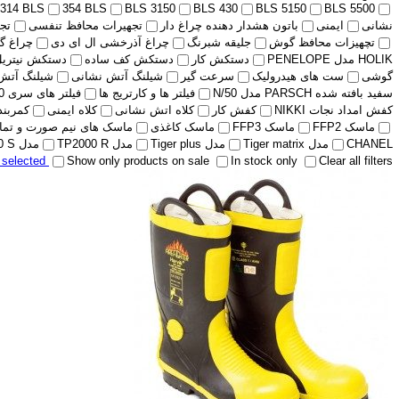
314 BLS
354 BLS
BLS 3150
BLS 430
BLS 5150
BLS 5500
نشانی
ایمنی
باتون هشدار دهنده چراغ دار
تجهیرات محافظ تنفسی
تج
تچهیزات محافظ گوش
جلیقه شبرنگ
چراغ آذرخشی ال ای دی
چراغ گ
HOLIK مدل PENELOPE
دستکش کار
دستکش کف ساده
دستکش نیتریل
گوشی
ست های هیدرولیک
سرعت گیر
شیلنگ آتش نشانی
شیلنگ آتش
سفید بافته شده PARSCH مدل N/50
فیلتر ها و کارتریج ها
فیلتر های سری 400 BLS
کفش امداد نجات NIKKI
کفش کار
کلاه اتش نشانی
کلاه ایمنی
کمربند پ
ماسک FFP2
ماسک FFP3
ماسک کاغذی
ماسک های نیم صورت و تمام 
CHANEL
مدل Tiger matrix
مدل Tiger plus
مدل TP2000 R
مدل TP2000 S
r selected
Show only products on sale
In stock only
Clear all filters