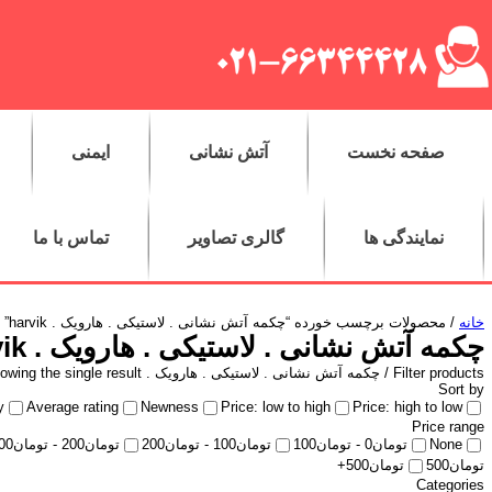
صفحه نخست
آتش نشانی
ایمنی
نمایندگی ها
گالری تصاویر
تماس با ما
خانه
/ محصولات برچسب خورده “چکمه آتش نشانی . لاستیکی . هارویک . harvik”
چکمه آتش نشانی . لاستیکی . هارویک . harvik
Filter products /
چکمه آتش نشانی . لاستیکی . هارویک . harvik
owing the single result
Sort by
y
Average rating
Newness
Price: low to high
Price: high to low
Price range
None
تومان
0
-
تومان
100
تومان
100
-
تومان
200
تومان
200
-
تومان
00
تومان
500
تومان
500
+
Categories