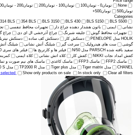
Price range
None
تومان
0
-
تومان
100
تومان
100
-
تومان
200
تومان
200
-
تومان
00
تومان
500
تومان
500
+
Categories
314 BLS
354 BLS
BLS 3150
BLS 430
BLS 5150
BLS 5500
نشانی
ایمنی
باتون هشدار دهنده چراغ دار
تجهیرات محافظ تنفسی
تج
تچهیزات محافظ گوش
جلیقه شبرنگ
چراغ آذرخشی ال ای دی
چراغ گ
HOLIK مدل PENELOPE
دستکش کار
دستکش کف ساده
دستکش نیتریل
گوشی
ست های هیدرولیک
سرعت گیر
شیلنگ آتش نشانی
شیلنگ آتش
سفید بافته شده PARSCH مدل N/50
فیلتر ها و کارتریج ها
فیلتر های سری 400 BLS
کفش امداد نجات NIKKI
کفش کار
کلاه اتش نشانی
کلاه ایمنی
کمربند پ
ماسک FFP2
ماسک FFP3
ماسک کاغذی
ماسک های نیم صورت و تمام 
CHANEL
مدل Tiger matrix
مدل Tiger plus
مدل TP2000 R
مدل TP2000 S
r selected
Show only products on sale
In stock only
Clear all filters