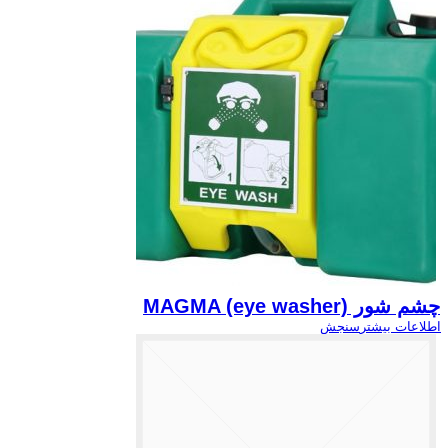
چشم شور MAGMA (eye washer)
اطلاعات بیشتر
سنجش