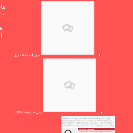
هان
در ا
ه
تجهیزات اطفا حریق
مدل p 9000 magma