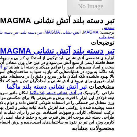
تبر دسته بلند آتش نشانی MAGMA
سنجش
برچسب:
MAGMA
,
آتش نشانی MAGMA
,
تبر دسته بلند
,
تبر دسته ب
توضیحات
توضیحات
تبر دسته بلند
آتش نشانی
MAGMA
ابزارهای تخصصی آتش‌نشانی باید ترکیبی از استحکام، کارایی و سهولت
حفظ فاصله ایمنی از منبع آتش می‌شود و در عین حال وزن متعادل آ
سخت و ایجاد مسیرهای ایمن را فراهم می‌کند و دسته آن همانند
تبر آ
بلند ماگما به ویژه در عملیات‌هایی که نیاز به نفوذ به ساختمان‌های 
بالا بهبود بخشیده بلکه امکان مانور سریع و دقیق را در محیط‌های متنو
ابزار ضروری برای نیروهای آتش‌نشانی و امدادگران تبدیل شود که علا
مشخصات
تبر آتش نشانی دسته بلند
ماگما
طراحی ارگونومیک
تبر آتش‌ نشانی دسته بلند ماگما
امکان مانور سریع
تیغه فولادی این ابزار با قدرت برش و ضربه‌زنی بالا برای شکستن م
وزن متعادل تبر خستگی را در استفاده طولانی کاهش داده و دوام بالای
دسته پوشیده شده با روکشی ضد لغزش باعث ثبات بیشتر و کنترل بهتر
ترکیب استحکام، کارایی و سهولت استفاده، این تبر را برای عملیات 
طراحی دسته بلند موجب افزایش قدرت ضربه و حفظ فاصله ایمنی از
کاربرد ویژه این تبر در نفوذ به ساختمان‌های آسیب‌دیده و برش اجسا
محصولات مشابه