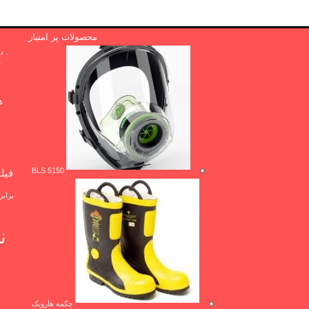
محصولات پر امتیاز
. دوا .پی بی
r
ها
BLS 5150
فیل
براب
ف
چکمه هارویک