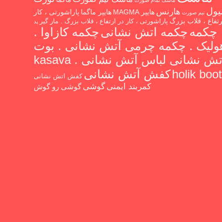
ماسک تمام صورت
یول
هارنس
هایپر MAGMA
هایپر ماگما
پاراشورتی ، کار
نیم صورت
رتفاع ، قلاب بزرگ
پاراشورتی ، کار در ارتفاع ، قلاب بزرگ . مار گیر
پد
چکمه
چکمه اتش نشانی
چکمه کازاوا .
ولیک . چکمه چرمی آتش نشانی . بوت
آتش نشانی لباس آتش نشانی kasava .
holik boot
کفش آتش نشانی
کفش اتش نشانی
گوشی
کمربند ایمنی
گوشی رو گوش