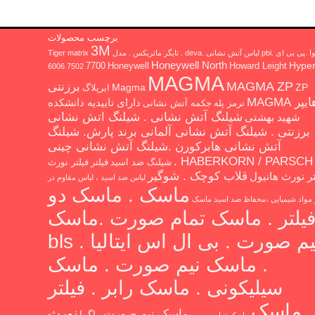
برچسب محصولات
3M
 ای .pbi لباس آتش نشانی .deva . تایگر ماتریکس . مدل Tiger matrix
Honeywell North
Hype
7700
Honeywell
Howard Leight
6006
7502
MAGMA
MAGMA ZP
برزنتی
Magma
ZP
ایرپلاگ
یپر MAGMA
دارای تاییدیه دانشکده
ترمز پله
جکمه آتش نشانی
شیلنگ آتش نشانی . شیلنگ اتش نشانی
شهید بهشتی
برزنتی . شیلنگ آتش نشانی آلمانی برند پارش. شیلنگ
آتش نشانی هابرکورن .شیلنگ آتش نشانی چینی
HABERKORN / PARSCH .
شیلنگ ضد اسید
فیلتر
فیلتر نورث
قلاب کوچک . شوگیر
تر نورث هانیول
لباس ضد اسید ، لباس مقاوم در
ماسک . ماسک دو
ر مواد شیمیایی ،محفاظ ضد اسید
ماسک
یلتر . ماسک تمام صورت .ماسک
نیم صورت . بی ال اس ایتالیا . bls
. ماسک نیم صورت . ماسک
سیلیکونی . ماسک رابر . فیلتر
ماسک
نورث
ماسک نیم صورت
ماگما