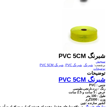
شبرنگ PVC 5CM
سنجش
برچسب:
شبرنگ
,
شبرنگ PVC
,
شبرنگ PVC 5CM
توضیحات
توضیحات
شبرنگ
PVC 5CM
جنس : PVC
رنگ : زرد،نارنجی،طوسی
عرض : 5 سانت و 2.5 سانت
طول : 100 متر
وزن : 1000گرم
کشور سازنده :چین
نوارهای
شبرنگی
در واقع نوارهای هشدار دهنده ای هستند که از ورود افراد به آن