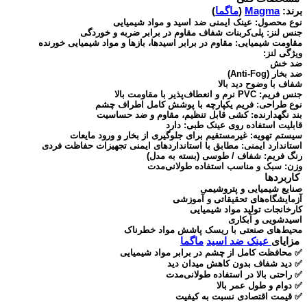
برند:
Magma
(
ماگما
)
نوع محصول: عینک ایمنی ضد اسید و مواد شیمیایی
جنس لنز: پلی‌کربنات شفاف مقاوم در برابر ضربه و خوردگی
مقاومت شیمیایی: مقاوم در برابر اسیدها، بازها و مواد شیمیایی خورنده
ویژگی لنز:
ضد خش
ضد بخار (Anti-Fog)
شفاف با وضوح دید بالا
جنس فریم: PVC نرم و انعطاف‌پذیر با مقاومت بالا
نوع طراحی: فریم یکپارچه با پوشش کامل اطراف چشم
بند نگهدارنده: کشی قابل تنظیم، مقاوم و ضد حساسیت
قابلیت استفاده روی عینک طبی: دارد
سیستم تهویه: غیرمستقیم برای جلوگیری از بخار و ورود مایعات
استاندارد ایمنی: مطابق با استانداردهای ایمنی تجهیزات حفاظت فردی
رنگ فریم: شفاف / طوسی (بسته به مدل)
وزن: سبک و مناسب استفاده طولانی‌مدت
کاربردها
صنایع شیمیایی و پتروشیمی
آزمایشگاه‌های تحقیقاتی و آموزشی
کارخانجات تولید مواد شیمیایی
اسیدشویی و آبکاری
محیط‌های صنعتی با ریسک پاشش مواد خطرناک
مزایای
عینک
ضد اسید
ماگما
✅ محافظت کامل از چشم در برابر مواد شیمیایی
✅ دید شفاف بدون کاهش میدان دید
✅ راحتی بالا در استفاده طولانی‌مدت
✅ دوام و طول عمر بالا
✅ قیمت اقتصادی نسبت به کیفیت