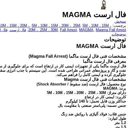
فال ارست MAGMA
سنجش
برچسب:
5M ، 10M ، 15M ،
,
5M ، 10M ، 15M ، 20M ، 25M
,
10M ، 15M ، 20M ،
Magma Fall Arrest
,
MAGMA
,
Fall Arrest
,
20M ، 25M ، 30M
,
فال ارست
,
فال ار
توضیحات
توضیحات
فال ارست MAGMA
مشخصات فنی فال ارست ماگما (Magma Fall Arrest)
معرفی فال ارست ماگما
فال ارست ماگما یکی از تجهیزات ایمنی کار در ارتفاع است که برای جلوگیری از 
نفت و گاز و پروژه‌های عمرانی طراحی شده است. این سیستم با جذب انرژی سقوط
جلوگیری کرده و ایمنی کامل را فراهم می‌کند.
مشخصات فنی فال ارست Magma
نوع محصول: فال ارست (ضد سقوط / Shock Absorber)
برند: MAGMA
دارای متراژ: 5M ، 10M ، 15M ، 20M ، 25M ، 30M
کاربرد: ایمنی کار در ارتفاع
حداکثر وزن قابل تحمل: تا 140 کیلوگرم
جنس تسمه: پلی‌استر صنعتی با مقاومت بال
جنس قلاب: فولاد آلیاژی با روکش ضد زنگ
طول لنیارد:
1.2 متر
1.5 متر