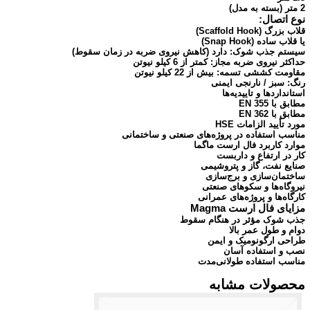
2 متر (بسته به مدل)
نوع اتصال:
قلاب بزرگ (Scaffold Hook)
یا قلاب ساده (Snap Hook)
سیستم جذب شوک: دارد (کاهش نیروی ضربه در زمان سقوط)
حداکثر نیروی ضربه مجاز: کمتر از 6 کیلو نیوتن
مقاومت کششی تسمه: بیش از 22 کیلو نیوتن
رنگ: سبز / نارنجی ایمنی
استانداردها و تاییدیه‌ها
مطابق با EN 355
مطابق با EN 362
مورد تأیید الزامات HSE
مناسب استفاده در پروژه‌های صنعتی و ساختمانی
موارد کاربرد فال ارست ماگما
کار در ارتفاع و داربست
صنایع نفت، گاز و پتروشیمی
ساختمان‌سازی و برج‌سازی
نیروگاه‌ها و سکوهای صنعتی
کارگاه‌ها و پروژه‌های عمرانی
مزایای فال ارست Magma
جذب شوک مؤثر در هنگام سقوط
دوام و طول عمر بالا
طراحی ارگونومیک و ایمن
نصب و استفاده آسان
مناسب استفاده طولانی‌مدت
محصولات مشابه