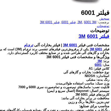
فیلتر 6001
سنجش
برچسب:
6001 3M
,
3M
,
فیلتر 6001
,
فیلتر 6001 3M
توضیحات
توضیحات
فیلتر
6001
3M
مشخصات فنی فیلتر
3M 6001
| فیلتر بخارات آلی
تری‌ام
فیلتر
3M 6001
یکی از پرفروش‌ترین فیل
بخارات و گازهای آلی طراحی شده و در صنایع مختلف کاربرد گسترده‌ای دارد.
ویژگی‌ها و مشخصات فنی فیلتر 6001 3M
برند:
3M
مدل:
6001
کلاس فیلتر: A1
نوع حفاظت: بخارات و گازهای آلی
استاندارد: NIOSH
رنگ بدنه: مشکی
وزن سبک: مناسب استفاده طولانی‌مدت
قابلیت نصب: ماسک‌های نیم‌صورت و تمام‌صورت سری 6000 و 7000
سیستم اتصال: Bayonet (اتصال سریع و ایمن)
کاربردهای فیلتر 3M 6001
محافظت در برابر بخارات آلی مانند:
تینر،بنزین ،حلال‌ها ،رنگ و رزین
مناسب برای صنایع:
رنگ‌کاری و نقاشی صنعتی ،پتروشیمی و نفت و گاز ،صنایع شیمیایی،کارگاه‌های صنع