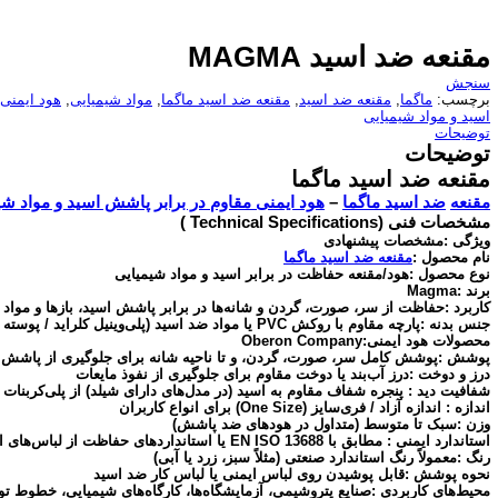
مقنعه ضد اسید MAGMA
سنجش
برچسب:
ماگما
,
مقنعه ضد اسید
,
مقنعه ضد اسید ماگما
,
مواد شیمیایی
,
هود ایمنی 
اسید و مواد شیمیایی
توضیحات
توضیحات
مقنعه ضد اسید ماگما
مقنعه
ضد اسید ماگما
–
هود ایمنی مقاوم در برابر پاشش اسید و مواد شی
مشخصات فنی (Technical Specifications )
ویژگی :مشخصات پیشنهادی
نام محصول :
مقنعه ضد اسید ماگما
نوع محصول :هود/مقنعه حفاظت در برابر اسید و مواد شیمیایی
برند :Magma
کاربرد :حفاظت از سر، صورت، گردن و شانه‌ها در برابر پاشش اسید، بازها و موا
جنس بدنه :پارچه مقاوم با روکش PVC یا مواد ضد اسید (پلی‌وین
محصولات هود ایمنی:Oberon Company
پوشش :پوشش کامل سر، صورت، گردن، و تا ناحیه شانه برای جلوگیری از پاشش م
درز و دوخت :درز آب‌بند یا دوخت مقاوم برای جلوگیری از نفوذ مایعات
شفافیت دید : پنجره شفاف مقاوم به اسید (در مدل‌های دارای شیلد) از پلی‌کربن
اندازه : اندازه آزاد / فری‌سایز (One Size) برای انواع کاربران
وزن :سبک تا متوسط (متداول در هودهای ضد پاشش)
استاندارد ایمنی : مطابق با EN ISO 13688 یا استانداردهای حفاظت از لباس‌های ایمنی در برابر مواد شیمیایی
رنگ :معمولاً رنگ استاندارد صنعتی (مثلاً سبز، زرد یا آبی)
نحوه پوشش :قابل پوشیدن روی لباس ایمنی یا لباس کار ضد اسید
محیط‌های کاربردی :صنایع پتروشیمی، آزمایشگاه‌ها، کارگاه‌های شیمیایی، خطوط ت