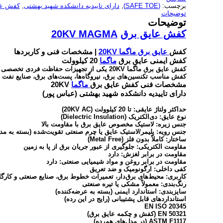
برچسب:
(SAFE TOE)
,
دارای تاییدیه دانشکده شهید بهشتی
,
کفش عا
توضیحات
توضیحات
کفش عایق برق
20KV MAGMA
کفش
عایق برق ماگما
20KV
| مشخصات فنی و کاربردها
کفش ایمنی عایق برق
ماگما
20 کیلوولت
کفش عایق برق ماگما 20KV یکی از تجهیزات حف
کفش مناسب تکنسین‌های برق، نیروگاه‌ها، پست‌های برق، صنایع نفت و 
مشخصات فنی کفش عایق برق
ماگما
20KV
دارای تاییدیه دانشکده شهید بهشتی (عباس پور)
حداکثر ولتاژ عایقی: تا 20 کیلوولت (20KV AC)
نوع عایق: دی‌الکتریک (Dielectric Insulation)
جنس زیره: لاستیک مخصوص عایق برق با مقاومت بالا
جنس رویه: پلیمر/لاستیک عایق یا چرم صنعتی تقویت‌شده (بسته به مد
ساختار: کاملاً بدون فلز (Metal Free)
مقاومت الکتریکی: جلوگیری از عبور جریان برق از پا به زمین
مقاومت در برابر لغزش: دارد
مقاومت در برابر روغن و مواد شیمیایی صنعتی: دارد
کفی داخلی: ارگونومیک و ضد تعریق
کاربری: محیط‌های برق‌دار، تعمیرات خطوط برق، صنایع صنعتی و کارگ
رنگ‌بندی: معمولاً مشکی یا تیره صنعتی
سایزبندی: استاندارد ایمنی (بسته به عرضه‌کننده)
استانداردهای قابل پشتیبانی (رایج در این رده)
EN ISO 20345
EN 50321 (کفش و چکمه عایق برق)
ASTM F1117 (در مدل‌های هم‌رده)