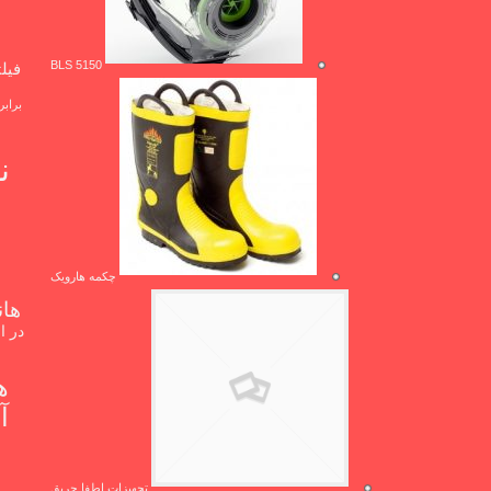
BLS 5150
فیل
براب
ف
چکمه هارویک
هان
در ا
ه
تجهیزات اطفا حریق