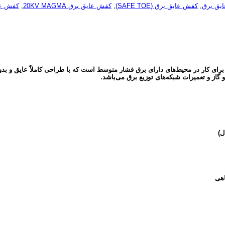
یق برق
,
کفش عایق برق (SAFE TOE)
,
کفش عایق برق 20KV MAGMA
,
کفش عایق برق OE
اظت فردی تخصصی برای کار در محیط‌های دارای برق فشار متوسط است که با طراحی کاملاً عای
گاز و تعمیرات شبکه‌های توزیع برق می‌باشد.
ل)
اهی