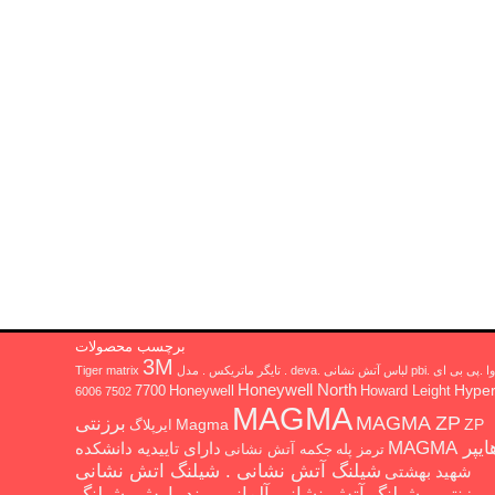
برچسب محصولات
3M
 ای .pbi لباس آتش نشانی .deva . تایگر ماتریکس . مدل Tiger matrix
Honeywell North
Hype
7700
Honeywell
Howard Leight
6006
7502
MAGMA
MAGMA ZP
برزنتی
Magma
ZP
ایرپلاگ
یپر MAGMA
دارای تاییدیه دانشکده
ترمز پله
جکمه آتش نشانی
شیلنگ آتش نشانی . شیلنگ اتش نشانی
شهید بهشتی
برزنتی . شیلنگ آتش نشانی آلمانی برند پارش. شیلنگ