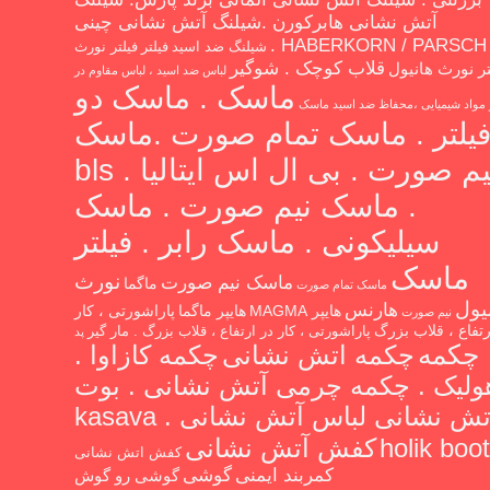
آتش نشانی هابرکورن .شیلنگ آتش نشانی چینی
HABERKORN / PARSCH .
شیلنگ ضد اسید
فیلتر
فیلتر نورث
قلاب کوچک . شوگیر
تر نورث هانیول
لباس ضد اسید ، لباس مقاوم در
ماسک . ماسک دو
ر مواد شیمیایی ،محفاظ ضد اسید
ماسک
یلتر . ماسک تمام صورت .ماسک
نیم صورت . بی ال اس ایتالیا . bls
. ماسک نیم صورت . ماسک
سیلیکونی . ماسک رابر . فیلتر
ماسک
نورث
ماسک نیم صورت
ماگما
ماسک تمام صورت
یول
هارنس
هایپر MAGMA
هایپر ماگما
پاراشورتی ، کار
نیم صورت
رتفاع ، قلاب بزرگ
پاراشورتی ، کار در ارتفاع ، قلاب بزرگ . مار گیر
پد
چکمه
چکمه اتش نشانی
چکمه کازاوا .
ولیک . چکمه چرمی آتش نشانی . بوت
آتش نشانی لباس آتش نشانی kasava .
holik boot
کفش آتش نشانی
کفش اتش نشانی
گوشی
کمربند ایمنی
گوشی رو گوش