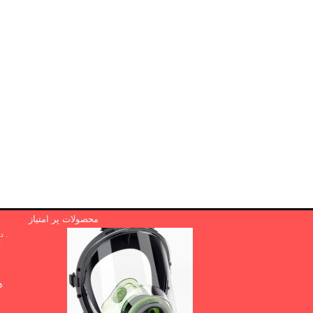
محصولات پر امتیاز
. دوا .پی بی
r
ها